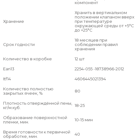
стабильный и равномерный выход пены с быстрым периодом
компонент
застывания.
Хранить в вертикальном
положении клапаном вверх
Условия применения
Хранение
при температуре
окружающей среды от +5°С
до +25°C
Эксплуатация пены возможна в диапазоне
18 месяцев при
температурного режима от +5°С до +35°С, при это
Срок годности
соблюдении правил
влажность воздуха не должна превышать 50%;
хранения
Максимальная эффективность достигается при
Количество в коробке
12 шт
предварительном содержании пены в условиях
температуры +18-20°С на протяжении десяти часов;
Ean13
2254-055 -18738966-2012
Для большей адгезии обрабатываемую поверхность
Itf14
4606445021394
следует обезжирить, удалить все виды за-грязнений;
Количество полностью
Перед нанесением пены поверхность необходимо
80
закрытых ячеек, %
увлажнить.
Эксплуатация баллона с пеной – строго вверх дном;
Плотность отверждённой пены,
18-25
кг/м.куб.
Перед применением – удалить защитную крышку;
Присоединить баллон к монтажному пистолету
Образование поверхностной
10-15 мин
пленки, мин.
посредством крестообразной насадки;
Перед применением следует встряхнуть пену в
Время готовности к первичной
40
обработке, мин.
баллоне в течение 25-30 секунд не менее 15 раз;