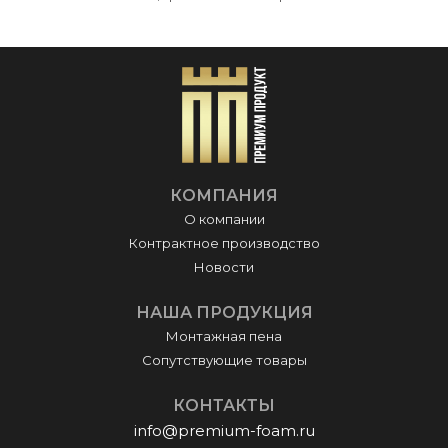
эфир, 4,4-дифенилметандиизоцианат, полиольный компонент.
Правила хранения
Баллон должен находиться всегда в вертикальном
положении в сухом и прохладном месте.
Место расположения клапана должно быть вверху.
Температура хранения (+5°С)- (+25°С).
КОМПАНИЯ
Объем баллона- 1000 мл
О компании
Срок хранения -12 месяцев.
Контрактное производство
Новости
НАША ПРОДУКЦИЯ
Монтажная пена
Сопутствующие товары
КОНТАКТЫ
info@premium-foam.ru