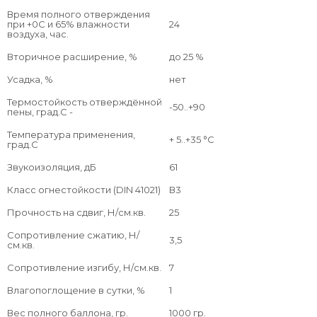
Регулировочным винтом на монтажном пистолете
Время полного отверждения
при +0C и 65% влажности
24
отрегулировать объем выхода пены;
воздуха, час.
Нажать на спусковой крючок монтажного пистолета и
заполнить шов на 2/3 его объема, двигая баллон в
Вторичное расширение, %
до 25 %
вертикальном направлении вверх.
Усадка, %
нет
Правила эксплуатации
Термостойкость отверждённой
-50..+90
пены, град.C -
В процессе эксплуатации баллон с пеной нужно
периодически встряхивать.
Температура применения,
+ 5..+35 °С
град.C
Избыток затвердевшей пены удаляется монтажным ножом.
Звукоизоляция, дБ
61
Свежую пену можно удалить, используя очиститель
«Premium». Застывшую пену можно окрашивать, резать,
Класс огнестойкости (DIN 41021)
В3
оштукатуривать.
Прочность на сдвиг, Н/см.кв.
25
Полная полимеризация пены наступает через 24 часа. Пену
Сопротивление сжатию, Н/
3,5
нельзя подвергать воздействию УФ-излучения и
см.кв.
атмосферных факторов.
Сопротивление изгибу, Н/см.кв.
7
Состав
Влагопоглощение в сутки, %
1
В структуру пены включаются пропан-бутан, диметиловый
Вес полного баллона, гр.
1000 гр.